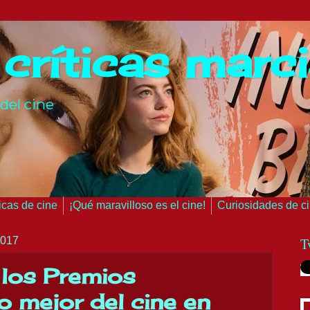
 críticas marc
del cine
ticas de cine
¡Qué maravilloso es el cine!
Curiosidades de c
2017
T
e los Premios
o mejor del cine en