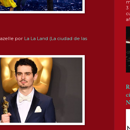
m
3
c
a
azelle por
La La Land (La ciudad de las
R
c
N