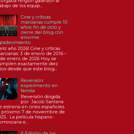
torgaba ningún galardón al
abajo de los equip...
Cine y críticas
marcianas cumple 10
años: fin de ciclo y
cierre del blog con
enorme
gradecimiento
eliz año 2026! Cine y críticas
arcianas: 3 de enero de 2016 –
 de enero de 2026 Hoy se
umplen exactamente diez
ños desde que este blog...
Reversión:
experimento en
familia
Reversión dirigida
por Jacob Santana
e estrena en cines españoles
l próximo 7 de noviembre de
025. La película hispano-
ominicana e...
X Edición de los