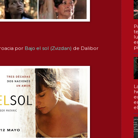
P
te
l
e
pi
oacia por
Bajo el sol (Zvizdan)
de Dalibor
L
h
e
e
el