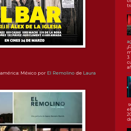
o
tr
a
¡F
m
3
c
a
oamérica: México por
El Remolino
de
Laura
s
e
2
d