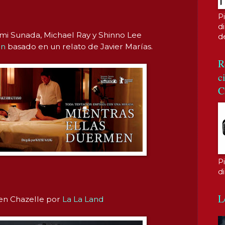
P
di
i Sunada, Michael Ray y Shinno Lee
d
en
basado en un relato de Javier Marías.
R
c
C
P
d
L
n Chazelle por
La La Land