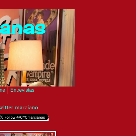
ianas
ine
Entrevistas
witter marciano