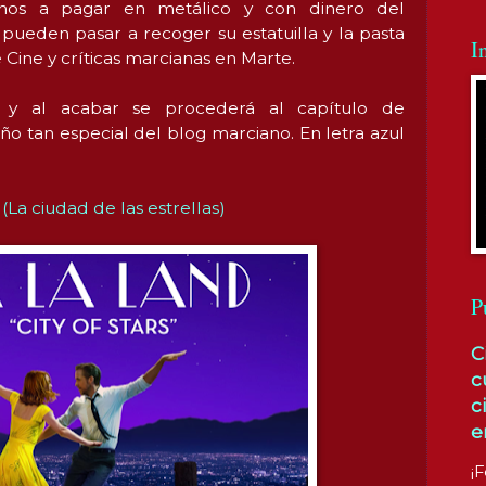
anos a pagar en metálico y con dinero del
ueden pasar a recoger su estatuilla y la pasta
I
e Cine y críticas marcianas en Marte.
 y al acabar se procederá al capítulo de
ño tan especial del blog marciano. En letra azul
(La ciudad de las estrellas)
P
C
c
c
e
¡F