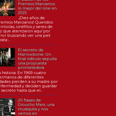
Premios Marcianos:
lo mejor del cine en
2025
¡Diez años de
remios Marcianos! Queridos
rrícolas, cinéfilos y seres de
uz que aterrizaron aquí por
rror buscando ver una peli
rata:...
El secreto de
Marrowbone: Un
final ridículo sepulta
una propuesta
prometedora
a historia: En 1969 cuatro
ermanos de diferentes
dades pierden a su madre por
nfermedad y deciden guardar
 secreto hasta que el...
¡10 frases de
Groucho Marx, una
musiquita y nos
vemos en