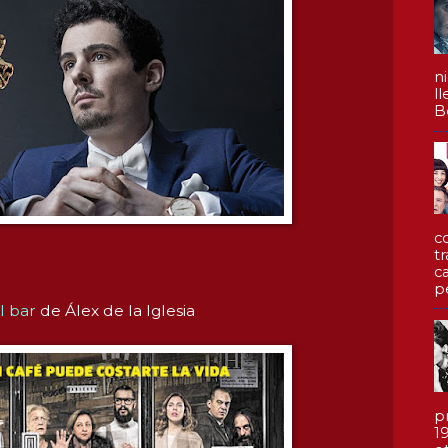
n
l
Be
c
t
c
p
l bar
de Álex de la Iglesia
p
1