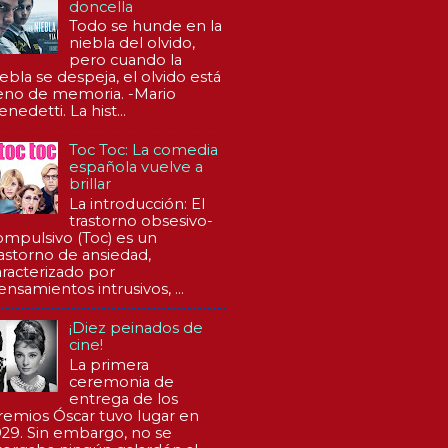
doncella
Todo se hunde en la
niebla del olvido,
pero cuando la
iebla se despeja, el olvido está
leno de memoria. -Mario
nedetti. La hist...
Toc Toc: La comedia
española vuelve a
brillar
La introducción: El
trastorno obsesivo-
ompulsivo (Toc) es un
rastorno de ansiedad,
aracterizado por
ensamientos intrusivos, ...
¡Diez peinados de
cine!
La primera
ceremonia de
entrega de los
remios Óscar tuvo lugar en
929. Sin embargo, no se