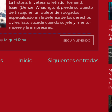
La historia: El veterano letrado Roman J.
Israel (Denzel Whasington), pierde su puesto
de trabajo en un bufete de abogados
especializado en la defensa de los derechos
civiles. Esto sucede cuando su jefe y mentor
s
muere y la empresa es...
e
2
d
by
Miguel Pina
SEGUIR LEYENDO
es
Inicio
Siguientes entradas
M
)
N
h
s
in