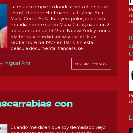
La música empieza donde acaba el lenguaje.
P
-Ernst Theodor Hoffmann. La historia: Ana
di
María Cecilia Sofía Kaloyerópulos, conocida
d
mundialmente como Maria Callas, nació un 2
de diciembre de 1923 en Nueva York y murió
R
a la temprana edad de 53 años el 16 de
septiembre de 1977 en París. En esta
c
película documental francesa, se...
C
by
Miguel Pina
SEGUIR LEYENDO
P
ascarrabias con
d
L
Cuando me dicen que soy demasiado viejo