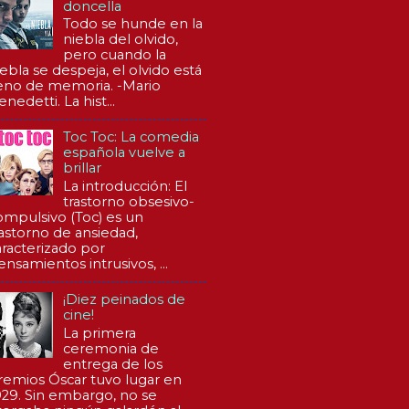
doncella
Todo se hunde en la
niebla del olvido,
pero cuando la
iebla se despeja, el olvido está
leno de memoria. -Mario
nedetti. La hist...
Toc Toc: La comedia
española vuelve a
brillar
La introducción: El
trastorno obsesivo-
ompulsivo (Toc) es un
rastorno de ansiedad,
aracterizado por
ensamientos intrusivos, ...
¡Diez peinados de
cine!
La primera
ceremonia de
entrega de los
remios Óscar tuvo lugar en
929. Sin embargo, no se