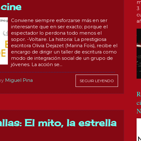
m
 cine
3
c
Conviene siempre esforzarse más en ser
a
interesante que en ser exacto; porque el
espectador lo perdona todo menos el
sopor. -Voltaire. La historia: La prestigiosa
escritora Olivia Dejazet (Marina Foïs), recibe el
encargo de dirigir un taller de escritura como
modo de integración social de un grupo de
jóvenes. La acción se...
by
Miguel Pina
SEGUIR LEYENDO
R
c
N
las: El mito, la estrella