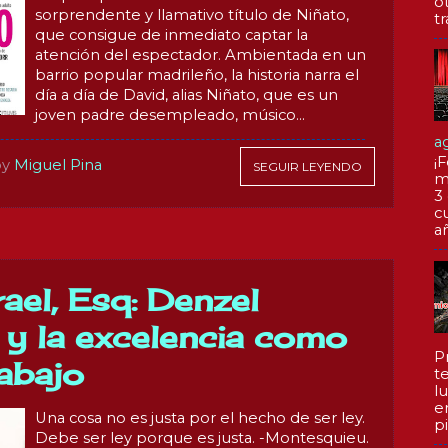
o
sorprendente y llamativo título de Niñato,
tr
que consigue de inmediato captar la
atención del espectador. Ambientada en un
barrio popular madrileño, la historia narra el
día a día de David, alias Niñato, que es un
joven padre desempleado, músico...
a
¡F
by
Miguel Pina
SEGUIR LEYENDO
m
3
c
a
ael, Esq: Denzel
y la excelencia como
P
abajo
te
l
e
Una cosa no es justa por el hecho de ser ley.
pi
Debe ser ley porque es justa. -Montesquieu.