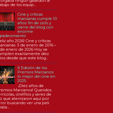
torgaba ningún galardón al
abajo de los equip...
Cine y críticas
marcianas cumple 10
años: fin de ciclo y
cierre del blog con
enorme
gradecimiento
eliz año 2026! Cine y críticas
arcianas: 3 de enero de 2016 –
 de enero de 2026 Hoy se
umplen exactamente diez
ños desde que este blog...
X Edición de los
Premios Marcianos:
lo mejor del cine en
2025
¡Diez años de
remios Marcianos! Queridos
rrícolas, cinéfilos y seres de
uz que aterrizaron aquí por
rror buscando ver una peli
rata:...