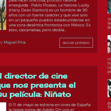
para hacer una cosa, procuro hacerla
enseguida. -Pablo Picasso. La historia: Lucky
(Harry Dean Stanton) es un hombre de 90
años con un fuerte carácter y que vive solo
n
en un pequeño pueblo estadounidense en
l
una zona desértica fronteriza con México. Es
Be
ateo, cascarrabias, pero destila...
by
Miguel Pina
SEGUIR LEYENDO
c
t
c
p
l director de cine
que nos presenta el
u película: Niñato
p
El 11 de mayo se estrena en cines de España
1
la ópera prima de Adrián Orr con el