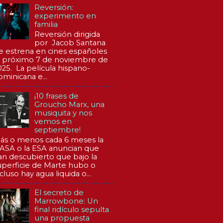
Reversión:
experimento en
familia
Reversión dirigida
por Jacob Santana
e estrena en cines españoles
l próximo 7 de noviembre de
025. La película hispano-
ominicana e...
¡10 frases de
Groucho Marx, una
musiquita y nos
vemos en
septiembre!
ás o menos cada 6 meses la
ASA o la ESA anuncian que
an descubierto que bajo la
uperficie de Marte hubo o
cluso hay agua liquida o...
El secreto de
Marrowbone: Un
final ridículo sepulta
una propuesta