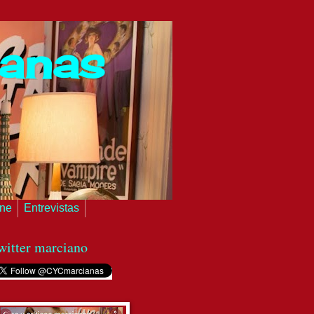
ianas
ine
Entrevistas
witter marciano