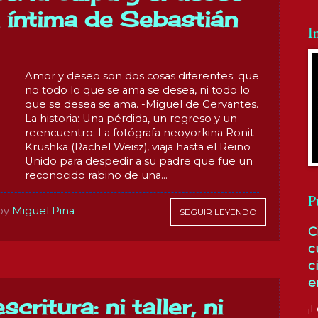
a íntima de Sebastián
I
Amor y deseo son dos cosas diferentes; que
no todo lo que se ama se desea, ni todo lo
que se desea se ama. -Miguel de Cervantes.
La historia: Una pérdida, un regreso y un
reencuentro. La fotógrafa neoyorkina Ronit
Krushka (Rachel Weisz), viaja hasta el Reino
Unido para despedir a su padre que fue un
reconocido rabino de una...
P
by
Miguel Pina
SEGUIR LEYENDO
C
c
c
e
scritura: ni taller, ni
¡F