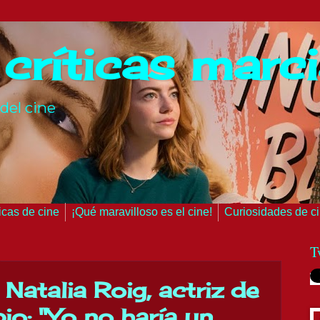
 críticas marc
del cine
ticas de cine
¡Qué maravilloso es el cine!
Curiosidades de c
T
 Natalia Roig, actriz de
io: "Yo no haría un