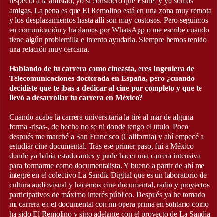
respecto a la amistad, yo si considero que Esther y yo somos
amigas. La pena es que El Remolino está en una zona muy remota
y los desplazamientos hasta allí son muy costosos. Pero seguimos
en comunicación y hablamos por WhatsApp o me escribe cuando
tiene algún problemilla e intento ayudarla. Siempre hemos tenido
una relación muy cercana.
Hablando de tu carrera como cineasta, eres Ingeniera de
Telecomunicaciones doctorada en España, pero ¿cuando
decidiste que te ibas a dedicar al cine por completo y que te
llevó a desarrollar tu carrera en México?
Cuando acabe la carrera universitaria la tiré al mar de alguna
forma -risas-, de hecho no se ni donde tengo el título. Poco
después me marché a San Francisco (California) y ahí empecé a
estudiar cine documental. Tras ese primer paso, fui a México
donde ya había estado antes y pude hacer una carrera intensiva
para formarme como documentalista. Y bueno a partir de ahí me
integré en el colectivo La Sandía Digital que es un laboratorio de
cultura audiovisual y hacemos cine documental, radio y proyectos
participativos de máximo interés público. Después ya he tomado
mi carrera en el documental con mi opera prima en solitario como
ha sido El Remolino y sigo adelante con el proyecto de La Sandia