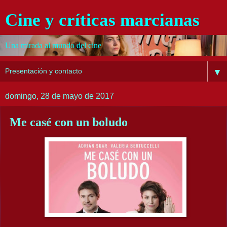
Cine y críticas marcianas
Una mirada al mundo del cine
▼
domingo, 28 de mayo de 2017
Me casé con un boludo