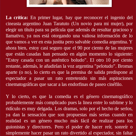
La crítica:
En primer lugar, hay que reconocer el ingenio del
cineasta argentino Juan Taratuto (Un novio para mi mujer), por
elegir un título para su película que además de resultar gracioso y
llamativo, ya nos está otorgando una valiosa información de lo
que vamos a ver en esta justita pero salvable comedia argentina. Y
ahora bien, estoy casi seguro que el 90 por ciento de las mujeres
que están casadas han pensado en algún momento lo siguiente:
"Estoy casada con un auténtico boludo". El otro 10 por ciento
restante, además, le añadirían la voz argentina "pelotudo". Bromas
aparte (o no), lo cierto es que la premisa de salida predispone al
espectador a pasar un rato entretenido sin más aspiraciones
cinematográficas que sacar a las endorfinas de paseo cinéfilo.
Y lo cierto, es que la comedia es el género cinematográfico
probablemente más complicado pues la linea entre lo sublime y lo
ridículo es muy delgada. Los dramas, solo por el hecho de serlos,
ya dan la sensación que son propuestas más serias cuando en
realidad es un género mucho más fácil de realizar para los
guionistas y directores. Pero el poder de hacer reír, sonreír o
simplemente hacer pasar un rato divertido al espectador, sin faltar