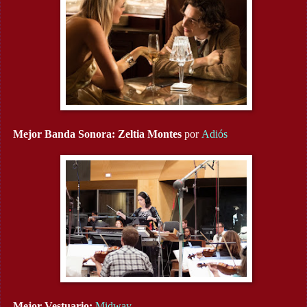
Mejor Banda Sonora:
Zeltia Montes
por
Adiós
Mejor Vestuario:
Midway