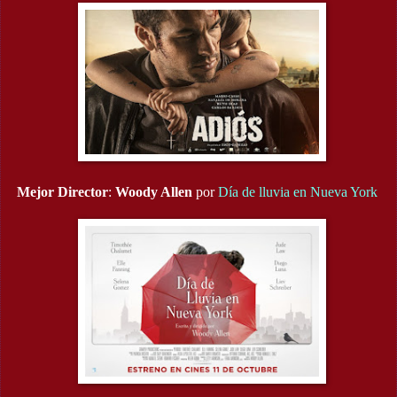
Mejor Director
:
Woody Allen
por
Día de lluvia en Nueva York