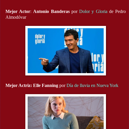
Mejor Actor
:
Antonio Banderas
por
Dolor y Gloria
de Pedro
Almodóvar
Mejor Actriz:
Elle Fanning
por
Día de lluvia en Nueva York