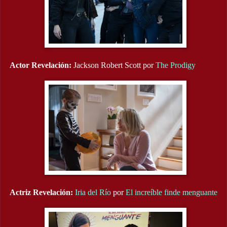
Actor Revelación:
Jackson Robert Scott por
The Prodigy
Actriz Revelación:
Iria del Río
por
El increíble finde menguante