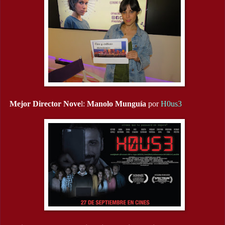
Mejor Director Nove
l:
Manolo Munguía
por
H0us3