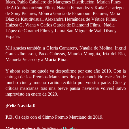
Ideas, Pablo Caballero de Margenes Distribución, Marien Pines
de A Contracorriente Films, Natalia Fernández y Katia Casariego
de Sony Pictures, Mónica García de Paramount Pictures, Maria
Díaz de Kaudivisual, Alexandra Hernández de Vértice Films,
Haizea G. Viana y Carlos García de Diamond Films, Nadia
López de Caramel Films y Laura San Miguel de Walt Disney
España.
Mil gracias también a Gloria Camarero, Natalia de Molina, Ingrid
García-Jhonsson, Paco Cabezas, Manolo Munguía, Iría del Río,
Manuela Velasco y a
María Pina
.
Y ahora solo me queda ya despedirme por este año 2019. Con la
entrega de los Premios Marcianos doy por concluido este año de
mucho cine y mucho cariño recibido por vuestra parte. Cine y
críticas marcianas tras una breve pausa navideña volverá salvo
imprevisto en enero de 2020.
¡Feliz Navidad!
P.D.
Os dejo con el último Premio Marciano de 2019.
Mejor canción:
Baby Mine
de
Dumbo