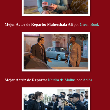
Mejor Actor de Reparto:
Mahershala Ali
por
Green Book
Mejor Actriz de Reparto:
Natalia de Molina
por
Adiós