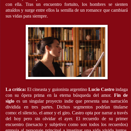
con ella. Tras un encuentro fortuito, los hombres se sienten
atraídos y surge entre ellos la semilla de un romance que cambiará
sus vidas para siempre.
La crítica:
El cineasta y guionista argentino
Lucio Castro
indaga
con su ópera prima en la eterna búsqueda del amor.
Fin de
siglo
es un singular proyecto indie que presenta una narración
dividida en tres partes. Dichos segmentos podrían titularse
como: el silencio, el amor y el giro. Castro opta por narrar a través
del hoy pero sin olvidar el ayer. El recuerdo de su primer
encuentro (inexacto y subjetivo como son todos los recuerdos)
empuja al personaje principal a imaginar una vida vivida juntos,