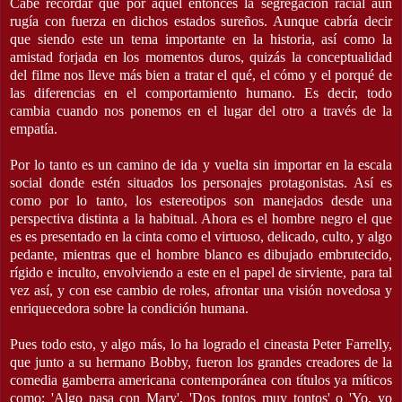
Cabe recordar que por aquel entonces la segregación racial aún
rugía con fuerza en dichos estados sureños. Aunque cabría decir
que siendo este un tema importante en la historia, así como la
amistad forjada en los momentos duros, quizás la conceptualidad
del filme nos lleve más bien a tratar el qué, el cómo y el porqué de
las diferencias en el comportamiento humano. Es decir, todo
cambia cuando nos ponemos en el lugar del otro a través de la
empatía.
Por lo tanto es un camino de ida y vuelta sin importar en la escala
social donde estén situados los personajes protagonistas. Así es
como por lo tanto, los estereotipos son manejados desde una
perspectiva distinta a la habitual. Ahora es el hombre negro el que
es es presentado en la cinta como el virtuoso, delicado, culto, y algo
pedante, mientras que el hombre blanco es dibujado embrutecido,
rígido e inculto, envolviendo a este en el papel de sirviente, para tal
vez así, y con ese cambio de roles, afrontar una visión novedosa y
enriquecedora sobre la condición humana.
Pues todo esto, y algo más, lo ha logrado el cineasta Peter Farrelly,
que junto a su hermano Bobby, fueron los grandes creadores de la
comedia gamberra americana contemporánea con títulos ya míticos
como: 'Algo pasa con Mary', 'Dos tontos muy tontos' o 'Yo, yo