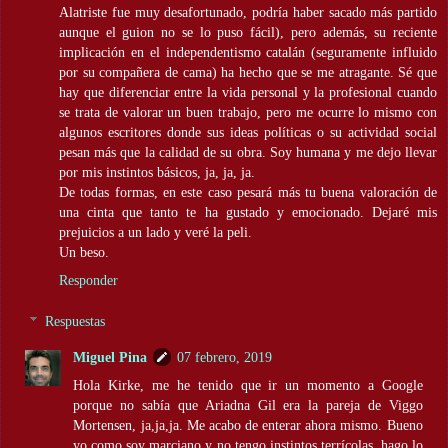
Alatriste fue muy desafortunado, podría haber sacado más partido
aunque el guion no se lo puso fácil), pero además, su reciente
implicación en el independentismo catalán (seguramente influido
por su compañera de cama) ha hecho que se me atragante. Sé que
hay que diferenciar entre la vida personal y la profesional cuando
se trata de valorar un buen trabajo, pero me ocurre lo mismo con
algunos escritores donde sus ideas políticas o su actividad social
pesan más que la calidad de su obra. Soy humana y me dejo llevar
por mis instintos básicos, ja, ja, ja.
De todas formas, en este caso pesará más tu buena valoración de
una cinta que tanto te ha gustado y emocionado. Dejaré mis
prejuicios a un lado y veré la peli.
Un beso.
Responder
Respuestas
Miguel Pina
07 febrero, 2019
Hola Kirke, me he tenido que ir un momento a Google
porque no sabía que Ariadna Gil era la pareja de Viggo
Mortensen, ja,ja,ja. Me acabo de enterar ahora mismo. Bueno
yo como soy marciano y no tengo instintos terrícolas, hago lo