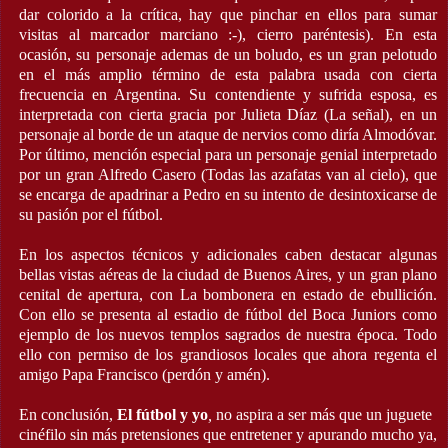
dar colorido a la crítica, hay que pinchar en ellos para sumar
visitas al marcador marciano :-), cierro paréntesis). En esta
ocasión, su personaje ademas de un boludo, es un gran pelotudo
en el más amplio término de esta palabra usada con cierta
frecuencia en Argentina. Su contendiente y sufrida esposa, es
interpretada con cierta gracia por Julieta Díaz (La señal), en un
personaje al borde de un ataque de nervios como diría Almodóvar.
Por último, mención especial para un personaje genial interpretado
por un gran Alfredo Casero (Todas las azafatas van al cielo), que
se encarga de apadrinar a Pedro en su intento de desintoxicarse de
su pasión por el fútbol.
En los aspectos técnicos y adicionales caben destacar algunas
bellas vistas aéreas de la ciudad de Buenos Aires, y un gran plano
cenital de apertura, con La bombonera en estado de ebullición.
Con ello se presenta al estadio de fútbol del Boca Juniors como
ejemplo de los nuevos templos sagrados de nuestra época. Todo
ello con permiso de los grandiosos locales que ahora regenta el
amigo Papa Francisco (perdón y amén).
En conclusión,
El fútbol y yo
,
no aspira a ser más que un juguete
cinéfilo sin más pretensiones que entretener y apurando mucho ya,