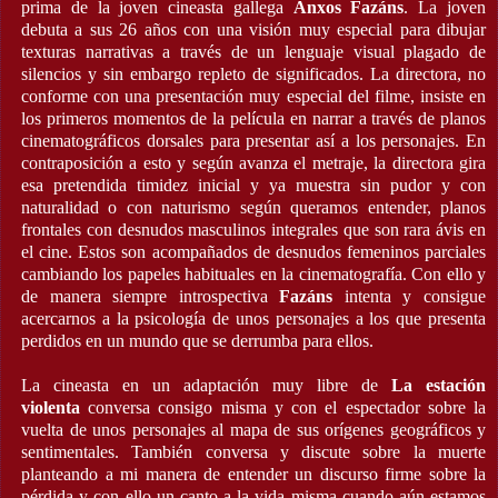
prima de la joven cineasta gallega
Anxos Fazáns
. La joven
debuta a sus 26 años con una visión muy especial para dibujar
texturas narrativas a través de un lenguaje visual plagado de
silencios y sin embargo repleto de significados. La directora, no
conforme con una presentación muy especial del filme, insiste en
los primeros momentos de la película en narrar a través de planos
cinematográficos dorsales para presentar así a los personajes. En
contraposición a esto y según avanza el metraje, la directora gira
esa pretendida timidez inicial y ya muestra sin pudor y con
naturalidad o con naturismo según queramos entender, planos
frontales con desnudos masculinos integrales que son rara ávis en
el cine. Estos son acompañados de desnudos femeninos parciales
cambiando los papeles habituales en la cinematografía. Con ello y
de manera siempre introspectiva
Fazáns
intenta y consigue
acercarnos a la psicología de unos personajes a los que presenta
perdidos en un mundo que se derrumba para ellos.
La cineasta en un adaptación muy libre de
La estación
violenta
conversa consigo misma y con el espectador sobre la
vuelta de unos personajes al mapa de sus orígenes geográficos y
sentimentales. También conversa y discute sobre la muerte
planteando a mi manera de entender un discurso firme sobre la
pérdida y con ello un canto a la vida misma cuando aún estamos