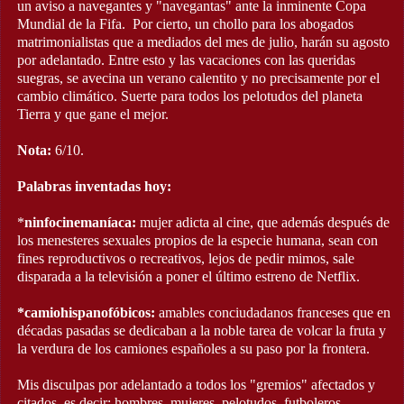
un aviso a navegantes y "navegantas" ante la inminente Copa
Mundial de la Fifa. Por cierto, un chollo para los abogados
matrimonialistas que a mediados del mes de julio, harán su agosto
por adelantado. Entre esto y las vacaciones con las queridas
suegras, se avecina un verano calentito y no precisamente por el
cambio climático. Suerte para todos los pelotudos del planeta
Tierra y que gane el mejor.
Nota:
6/10.
Palabras inventadas hoy:
*
ninfocinemaníaca:
mujer adicta al cine, que además después de
los menesteres sexuales propios de la especie humana, sean con
fines reproductivos o recreativos, lejos de pedir mimos, sale
disparada a la televisión a poner el último estreno de Netflix.
*camiohispanofóbicos:
amables conciudadanos franceses que en
décadas pasadas se dedicaban a la noble tarea de volcar la fruta y
la verdura de los camiones españoles a su paso por la frontera.
Mis disculpas por adelantado a todos los "gremios" afectados y
citados, es decir: hombres, mujeres, pelotudos, futboleros,