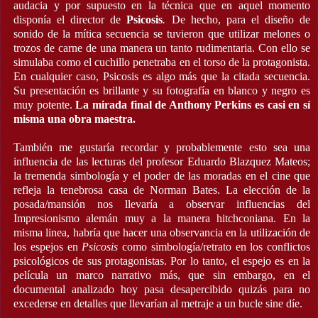
audacia y por supuesto en la técnica que en aquel momento
disponía el director de
Psicosis
.
De hecho, para el diseño de
sonido de la mítica secuencia se tuvieron que utilizar melones o
trozos de carne de una manera un tanto rudimentaria. Con ello se
simulaba como el cuchillo penetraba en el torso de la protagonista.
En cualquier caso, Psicosis es algo más que la citada secuencia.
Su presentación es brillante y su fotografía en blanco y negro es
muy potente.
La mirada final de Anthony Perkins es casi en sí
misma una obra maestra.
También me gustaría recordar y probablemente esto sea una
influencia de las lecturas del profesor Eduardo Blazquez Mateos;
la tremenda simbología y el poder de las moradas en el cine que
refleja la tenebrosa casa de Norman Bates. La elección de la
posada/mansión nos llevaría a observar influencias del
Impresionismo alemán muy a la manera hitchconiana. En la
misma linea, habría que hacer una observancia en la utilización de
los espejos en
Psicosis
como simbología/retrato en los conflictos
psicológicos de sus protagonistas. Por lo tanto, el espejo es en la
película un marco narrativo más, que sin embargo, en el
documental analizado hoy pasa desapercibido quizás para no
excederse en detalles que llevarían al metraje a un bucle sine díe.