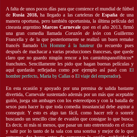
A falta de unos pocos días para que comience el mundial de fútbol
de
Rusia 2018,
ha llegado a las carteleras de
España
de una
manera oportuna, pero también oportunista, la última película del
cineasta argentino
Marcos Carnevale
que en el año 2013, firmó
una gran comedia llamada
Corazón de león
con Guillermo
Francella y de la que posteriormente se realizó un buen remake
francés llamado
Un Homme á la hauteur
(lo recuerdo pues
después de machacar a varias producciones francesas, que quede
claro que no guardo ningún rencor a los camiohispanofóbicos*
franchutes. Sencillamente les pido que hagan buenas películas y
aquí quedarán reflejadas como por ejemplo así pasó con
El
hombre perfecto
,
Maria by Callas
o
El viaje del emperador
).
En esta ocasión y apoyado por una premisa de salida bastante
divertida, Carnevale sustentado además por un más que aceptable
guión, juega sin ambages con los estereotipos y con la batalla de
sexos para hacer lo que toda comedia insustancial debe aspirar a
conseguir. Y esto es algo tan fácil, como hacer reír o sonreír
buscando un sencillo cine de evasión que consigue lo que busca.
Es decir, ni más ni menos, que pasar un rato entretenido en el cine
y salir por lo tanto de la sala con una sonrisa y mejor de lo que