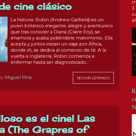
m
e cine clásico
3
c
La historia: Robin (Andrew Garfield) es un
a
joven británico elegante, alegre y aventurero
que tras conocer a Diana (Claire Foy), se
enamora y acaba pidiéndole matrimonio. Ella
acepta y juntos inician un viaje por África,
donde él, se dedica al comercio de té. A la
vuelta a Inglaterra, Robin comienza a
enfermar hasta ser diagnosticado...
by
Miguel Pina
SEGUIR LEYENDO
R
c
7
N
loso es el cine! Las
ra (The Grapres of