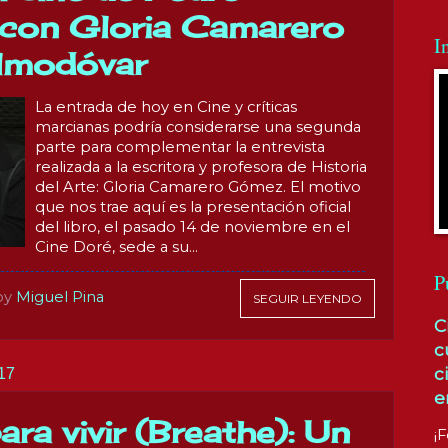
 con Gloria Camarero
I
Almodóvar
La entrada de hoy en Cine y críticas
marcianas podría considerarse una segunda
parte para complementar la entrevista
realizada a la escritora y profesora de Historia
del Arte: Gloria Camarero Gómez. El motivo
que nos trae aquí es la presentación oficial
del libro, el pasado 14 de noviembre en el
Cine Doré, sede a su...
P
by
Miguel Pina
SEGUIR LEYENDO
C
c
c
17
e
ra vivir (Breathe): Un
¡F