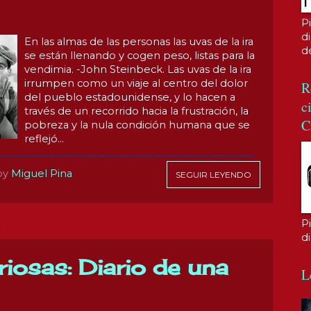
P
di
En las almas de las personas las uvas de la ira
d
se están llenando y cogen peso, listas para la
vendimia. -John Steinbeck. Las uvas de la ira
irrumpen como un viaje al centro del dolor
R
del pueblo estadounidense, y lo hacen a
c
través de un recorrido hacia la frustración, la
C
pobreza y la nula condición humana que se
reflejó...
by
Miguel Pina
SEGUIR LEYENDO
P
7
d
riosas: Diario de una
L