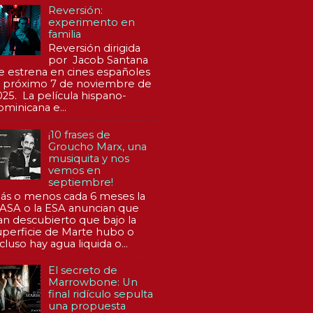
Reversión:
experimento en
familia
Reversión dirigida
por Jacob Santana
e estrena en cines españoles
l próximo 7 de noviembre de
025. La película hispano-
ominicana e...
¡10 frases de
Groucho Marx, una
musiquita y nos
vemos en
septiembre!
ás o menos cada 6 meses la
ASA o la ESA anuncian que
an descubierto que bajo la
uperficie de Marte hubo o
cluso hay agua liquida o...
El secreto de
Marrowbone: Un
final ridículo sepulta
una propuesta