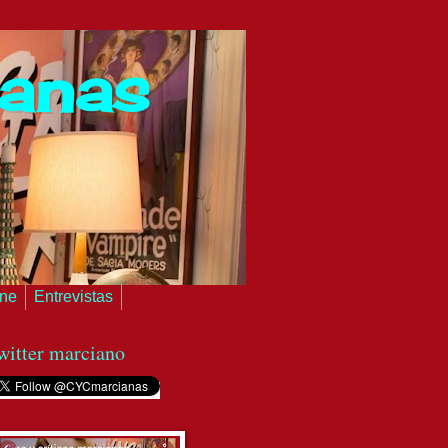
ianas
ine
Entrevistas
witter marciano