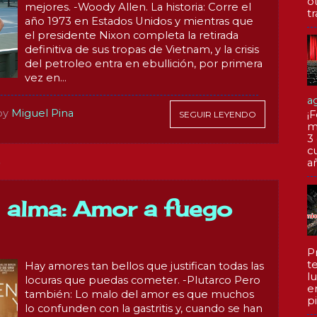
o
mejores. -Woody Allen. La historia: Corre el
tr
año 1973 en Estados Unidos y mientras que
el presidente Nixon completa la retirada
definitiva de sus tropas de Vietnam, y la crisis
del petroleo entra en ebullición, por primera
vez en...
a
by
Miguel Pina
¡F
SEGUIR LEYENDO
m
3
c
a
7
 alma: Amor a fuego
P
te
Hay amores tan bellos que justifican todas las
l
locuras que puedas cometer. -Plutarco Pero
e
también: Lo malo del amor es que muchos
pi
lo confunden con la gastritis y, cuando se han