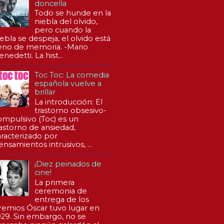
doncella
Todo se hunde en la
niebla del olvido,
pero cuando la
iebla se despeja, el olvido está
leno de memoria. -Mario
nedetti. La hist...
Toc Toc: La comedia
española vuelve a
brillar
La introducción: El
trastorno obsesivo-
ompulsivo (Toc) es un
rastorno de ansiedad,
aracterizado por
ensamientos intrusivos, ...
¡Diez peinados de
cine!
La primera
ceremonia de
entrega de los
remios Óscar tuvo lugar en
929. Sin embargo, no se