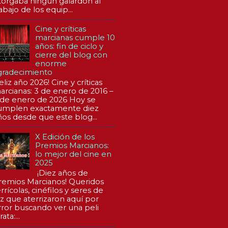
torgaba ningún galardón al
abajo de los equip...
Cine y críticas
marcianas cumple 10
años: fin de ciclo y
cierre del blog con
enorme
gradecimiento
eliz año 2026! Cine y críticas
arcianas: 3 de enero de 2016 –
 de enero de 2026 Hoy se
umplen exactamente diez
ños desde que este blog...
X Edición de los
Premios Marcianos:
lo mejor del cine en
2025
¡Diez años de
remios Marcianos! Queridos
rrícolas, cinéfilos y seres de
uz que aterrizaron aquí por
rror buscando ver una peli
rata:...