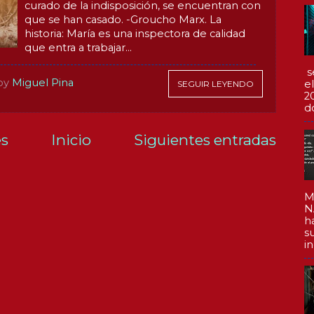
curado de la indisposición, se encuentran con
que se han casado. -Groucho Marx. La
historia: María es una inspectora de calidad
que entra a trabajar...
s
by
Miguel Pina
e
SEGUIR LEYENDO
2
d
es
Inicio
Siguientes entradas
)
M
N
h
s
in