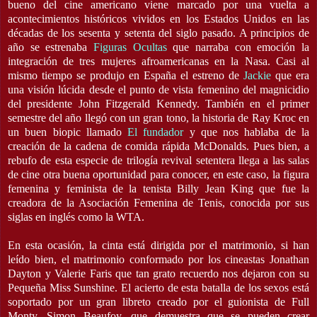
bueno del cine americano viene marcado por una vuelta a
acontecimientos históricos vividos en los Estados Unidos en las
décadas de los sesenta y setenta del siglo pasado. A principios de
año se estrenaba
Figuras Ocultas
que narraba con emoción la
integración de tres mujeres afroamericanas en la Nasa. Casi al
mismo tiempo se produjo en España el estreno de
Jackie
que era
una visión lúcida desde el punto de vista femenino del magnicidio
del presidente John Fitzgerald Kennedy. También en el primer
semestre del año llegó con un gran tono, la historia de Ray Kroc en
un buen biopic llamado
El fundador
y que nos hablaba de la
creación de la cadena de comida rápida McDonalds. Pues bien, a
rebufo de esta especie de trilogía revival setentera llega a las salas
de cine otra buena oportunidad para conocer, en este caso, la figura
femenina y feminista de la tenista Billy Jean King que fue la
creadora de la Asociación Femenina de Tenis, conocida por sus
siglas en inglés como la WTA.
En esta ocasión, la cinta está dirigida por el matrimonio, si han
leído bien, el matrimonio conformado por los cineastas Jonathan
Dayton y Valerie Faris que tan grato recuerdo nos dejaron con su
Pequeña Miss Sunshine. El acierto de esta batalla de los sexos está
soportado por un gran libreto creado por el guionista de Full
Monty, Simon Beaufoy, que demuestra que se pueden crear