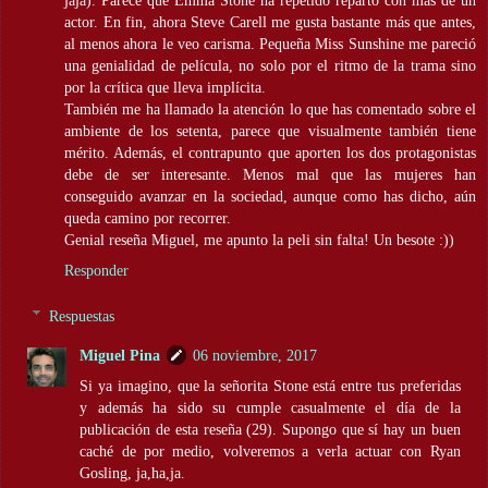
jaja). Parece que Emma Stone ha repetido reparto con más de un
actor. En fin, ahora Steve Carell me gusta bastante más que antes,
al menos ahora le veo carisma. Pequeña Miss Sunshine me pareció
una genialidad de película, no solo por el ritmo de la trama sino
por la crítica que lleva implícita.
También me ha llamado la atención lo que has comentado sobre el
ambiente de los setenta, parece que visualmente también tiene
mérito. Además, el contrapunto que aporten los dos protagonistas
debe de ser interesante. Menos mal que las mujeres han
conseguido avanzar en la sociedad, aunque como has dicho, aún
queda camino por recorrer.
Genial reseña Miguel, me apunto la peli sin falta! Un besote :))
Responder
Respuestas
Miguel Pina
06 noviembre, 2017
Si ya imagino, que la señorita Stone está entre tus preferidas
y además ha sido su cumple casualmente el día de la
publicación de esta reseña (29). Supongo que sí hay un buen
caché de por medio, volveremos a verla actuar con Ryan
Gosling, ja,ha,ja.