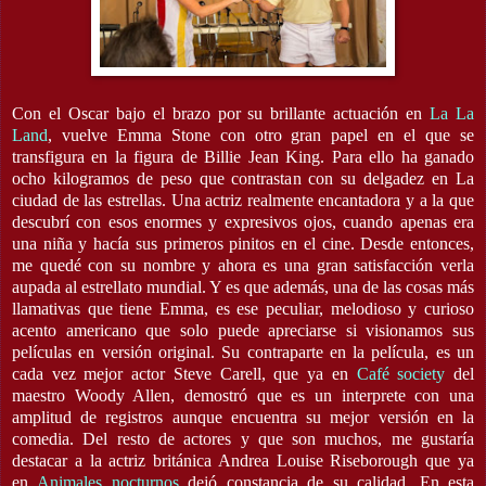
Con el Oscar bajo el brazo por su brillante actuación en
La La
Land
, vuelve Emma Stone con otro gran papel en el que se
transfigura en la figura de Billie Jean King. Para ello ha ganado
ocho kilogramos de peso que contrastan con su delgadez en La
ciudad de las estrellas. Una actriz realmente encantadora y a la que
descubrí con esos enormes y expresivos ojos, cuando apenas era
una niña y hacía sus primeros pinitos en el cine. Desde entonces,
me quedé con su nombre y ahora es una gran satisfacción verla
aupada al estrellato mundial. Y es que además, una de las cosas más
llamativas que tiene Emma, es ese peculiar, melodioso y curioso
acento americano que solo puede apreciarse si visionamos sus
películas en versión original. Su contraparte en la película, es un
cada vez mejor actor Steve Carell, que ya en
Café society
del
maestro Woody Allen, demostró que es un interprete con una
amplitud de registros aunque encuentra su mejor versión en la
comedia. Del resto de actores y que son muchos, me gustaría
destacar a la actriz británica Andrea Louise Riseborough que ya
en
Animales nocturnos
dejó constancia de su calidad. En esta