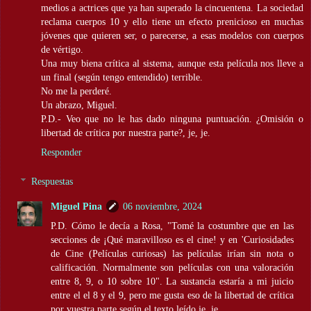
medios a actrices que ya han superado la cincuentena. La sociedad
reclama cuerpos 10 y ello tiene un efecto prenicioso en muchas
jóvenes que quieren ser, o parecerse, a esas modelos con cuerpos
de vértigo.
Una muy biena crítica al sistema, aunque esta película nos lleve a
un final (según tengo entendido) terrible.
No me la perderé.
Un abrazo, Miguel.
P.D.- Veo que no le has dado ninguna puntuación. ¿Omisión o
libertad de crítica por nuestra parte?, je, je.
Responder
Respuestas
Miguel Pina
06 noviembre, 2024
P.D. Cómo le decía a Rosa, "Tomé la costumbre que en las
secciones de ¡Qué maravilloso es el cine! y en 'Curiosidades
de Cine (Películas curiosas) las películas irían sin nota o
calificación. Normalmente son películas con una valoración
entre 8, 9, o 10 sobre 10". La sustancia estaría a mi juicio
entre el el 8 y el 9, pero me gusta eso de la libertad de crítica
por vuestra parte según el texto leído je, je.