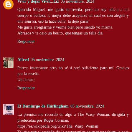
Vivir y dejar Vivir...Liz
05 noviembre, 2024
Querido Miguel, me gusto tu reseña, pero no soy adicta a mi
cuerpo o belleza, la mujer debe aceptarse tal cual es con alegría y
una sonrisa, eso la hace bella, la dejo pasar.
Me gusta arreglarme y verme bien pero siendo yo misma.
Abrazos y te dejo un besito, que tengas un feliz dia
Responder
Alfred
05 noviembre, 2024
Parece interesante prro no sé si será suficiente para mí. Gracias
por la reseña.
Un abrazo.
Responder
El Demiurgo de Hurlingham
05 noviembre, 2024
La premisa me recordó en algo a The Wasp Woman, dirigida y
producidaa por Roger Corman.
https://es.wikipedia.org/wiki/The_Wasp_Woman
Tal vez por el empeño de la protagonista en usar una fórmula para