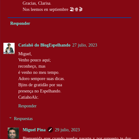
Gracias, Clarisa.
Nos leemos en septiembre 🏖️🍿🎬
Responder
Catiahô do BlogEspelhando
27 julio, 2023
Miguel,
Venho pouco aqui;
reconheço, mas
é venho no meu tempo.
Adoro sempore suas dicas.
Bjins de gratidão por sua
presença no Espelhando.
CatiahoAlc.
Responder
Respuestas
Miguel Pina
29 julio, 2023
Bienvenida eres cuando puedas pasarte y por supuesto te doy