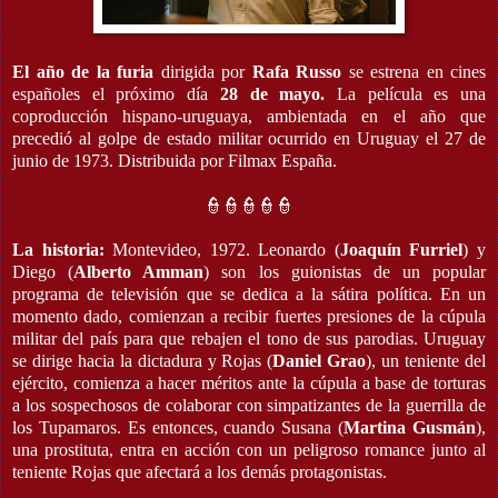
El año de la furia
dirigida por
Rafa Russo
se estrena en cines
españoles el próximo día
28 de mayo.
La película es una
coproducción hispano-uruguaya, ambientada en el año que
precedió al golpe de estado militar ocurrido en Uruguay el 27 de
junio de 1973. Distribuida por Filmax España.
👮👮👮👮👮
La historia:
Montevideo, 1972. Leonardo (
Joaquín Furriel
) y
Diego (
Alberto Amman
) son los guionistas de un popular
programa de televisión que se dedica a la sátira política. En un
momento dado, comienzan a recibir fuertes presiones de la cúpula
militar del país para que rebajen el tono de sus parodias. Uruguay
se dirige hacia la dictadura y Rojas (
Daniel Grao
), un teniente del
ejército, comienza a hacer méritos ante la cúpula a base de torturas
a los sospechosos de colaborar con simpatizantes de la guerrilla de
los Tupamaros. Es entonces, cuando Susana (
Martina Gusmán
),
una prostituta, entra en acción con un peligroso romance junto al
teniente Rojas que afectará a los demás protagonistas.