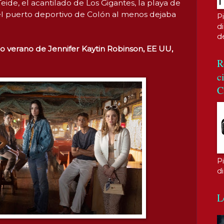
eide, el acantilado de Los Gigantes, la playa de
 el puerto deportivo de Colón al menos dejaba
P
di
d
imo verano de Jennifer Kaytin Robinson, EE UU,
R
c
C
P
d
L