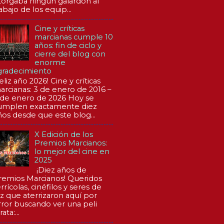
torgaba ningún galardón al
abajo de los equip...
Cine y críticas
marcianas cumple 10
años: fin de ciclo y
cierre del blog con
enorme
gradecimiento
eliz año 2026! Cine y críticas
arcianas: 3 de enero de 2016 –
 de enero de 2026 Hoy se
umplen exactamente diez
ños desde que este blog...
X Edición de los
Premios Marcianos:
lo mejor del cine en
2025
¡Diez años de
remios Marcianos! Queridos
rrícolas, cinéfilos y seres de
uz que aterrizaron aquí por
rror buscando ver una peli
rata:...