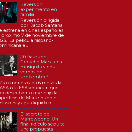
Reversión:
experimento en
familia
Reversión dirigida
por Jacob Santana
e estrena en cines españoles
l próximo 7 de noviembre de
025. La película hispano-
ominicana e...
¡10 frases de
Groucho Marx, una
musiquita y nos
vemos en
septiembre!
ás o menos cada 6 meses la
ASA o la ESA anuncian que
an descubierto que bajo la
uperficie de Marte hubo o
cluso hay agua liquida o...
El secreto de
Marrowbone: Un
final ridículo sepulta
una propuesta