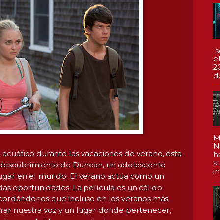
s
e
2
d
M
N
cuático durante las vacaciones de verano, esta
h
s
utodescubrimiento de Duncan, un adolescente
in
ugar en el mundo. El verano actúa como un
das oportunidades. La película es un cálido
ecordándonos que incluso en los veranos más
rar nuestra voz y un lugar donde pertenecer,