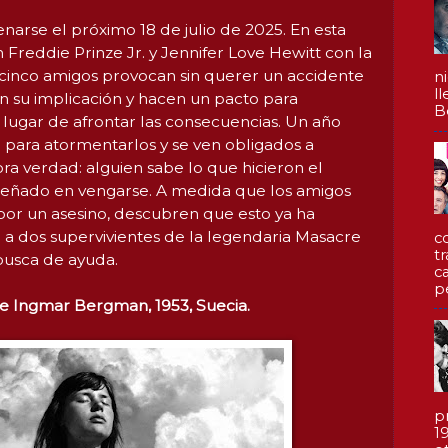
arse el próximo 18 de julio de 2025. En esta
Freddie Prinze Jr. y Jennifer Love Hewitt con la
o cinco amigos provocan sin querer un accidente
n
l
 su implicación y hacen un pacto para
Be
lugar de afrontar las consecuencias. Un año
 para atormentarlos y se ven obligados a
ra verdad: alguien sabe lo que hicieron el
mpeñado en vengarse. A medida que los amigos
or un asesino, descubren que esto ya ha
 a dos supervivientes de la legendaria Masacre
c
t
busca de ayuda.
c
p
e Ingmar Bergman, 1953, Suecia.
p
1