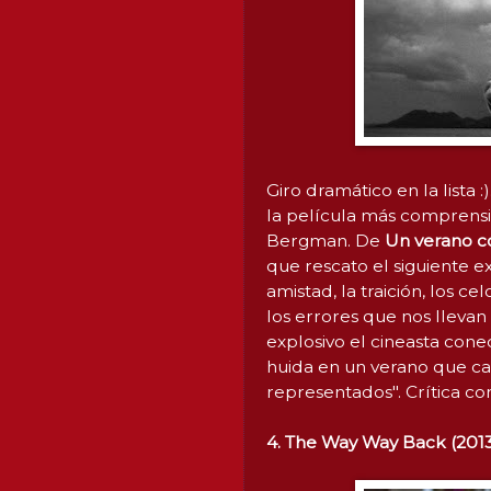
Giro dramático en la lista 
la película más comprensib
Bergman. De
Un verano 
que rescato el siguiente ex
amistad, la traición, los c
los errores que nos lleva
explosivo el cineasta cone
huida en un verano que cam
representados". Crítica c
4. The Way Way Back (2013