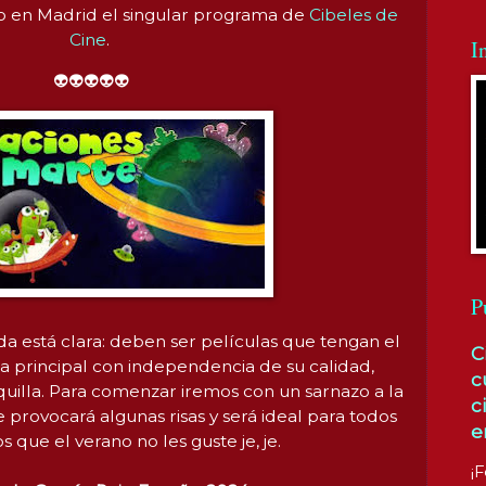
o en Madrid el singular programa de
Cibeles de
Cine
.
I
👽👽👽👽👽
P
da está clara: deben ser películas que tengan el
C
 principal con independencia de su calidad,
c
quilla. Para comenzar iremos con un sarnazo a la
c
provocará algunas risas y será ideal para todos
e
s que el verano no les guste je, je.
¡F