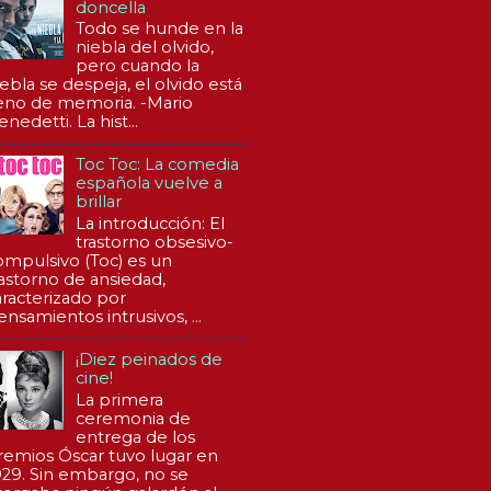
doncella
Todo se hunde en la
niebla del olvido,
pero cuando la
iebla se despeja, el olvido está
leno de memoria. -Mario
nedetti. La hist...
Toc Toc: La comedia
española vuelve a
brillar
La introducción: El
trastorno obsesivo-
ompulsivo (Toc) es un
rastorno de ansiedad,
aracterizado por
ensamientos intrusivos, ...
¡Diez peinados de
cine!
La primera
ceremonia de
entrega de los
remios Óscar tuvo lugar en
929. Sin embargo, no se