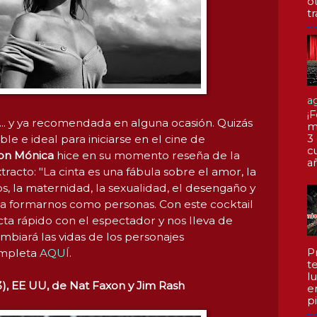
o
tr
a
¡F
:)... y ya recomendada en alguna ocasión. Quizás
m
le e ideal para iniciarse en el cine de
3
c
con Mónica
hice en su momento reseña de la
a
tracto: "La cinta es una fábula sobre el amor, la
elos, la maternidad, la sexualidad, el desengaño y
n a formarnos como personas. Con este cocktail
cta rápido con el espectador y nos lleva de
biará las vidas de los personajes
P
ompleta
AQUÍ
.
te
l
), EE UU, de Nat Faxon y Jim Rash
e
pi