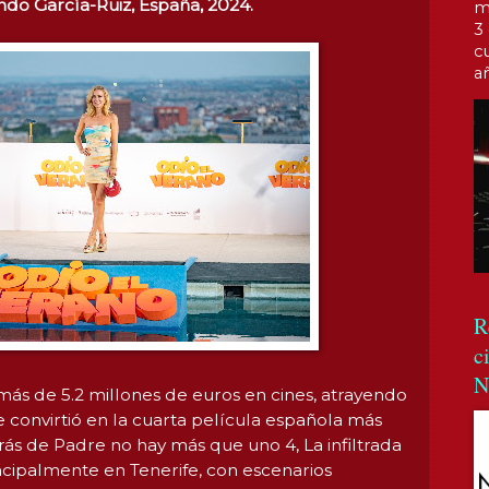
ndo García-Ruiz, España, 2024.
m
3
c
a
R
c
N
s de 5.2 millones de euros en cines, atrayendo
 convirtió en la cuarta película española más
trás de Padre no hay más que uno 4, La infiltrada
ncipalmente en Tenerife, con escenarios