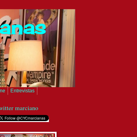
ianas
ine
Entrevistas
witter marciano