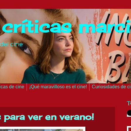
 críticas marc
del cine
ticas de cine
¡Qué maravilloso es el cine!
Curiosidades de c
T
s para ver en verano!