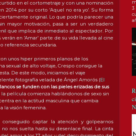
m
 curtido en el cortometraje y con una nominación
3
n 2014 por su corto 'Aquel no era yo'. Su forma
c
ciertamente original. Lo que podría parecer una
a
 sin mayor motivación, pasa a ser un verdadero
enil que implica de inmediato al espectador. Por
s verán en 'Amar' parte de su vida llevada al cine
o referencia secundaria.
con unos hiper primeros planos de los
a sexual de alto voltaje, Crespo consigue la
sta. De este modo, iniciamos el viaje
ente fotografía velada de Ángel Amorós (
El
lancos se funden con las pieles erizadas de sus
R
 la película comienza hablándonos de sexo sin
c
centra en la actitud masculina que cambia
N
a la visión femenina.
conseguido captar la atención y golpearnos
no nos suelta hasta su desenlace final. La cinta
 del amor a los 17 años y del descubrimiento del