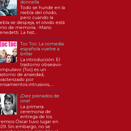
doncella
Todo se hunde en la
niebla del olvido,
pero cuando la
iebla se despeja, el olvido está
leno de memoria. -Mario
nedetti. La hist...
Toc Toc: La comedia
española vuelve a
brillar
La introducción: El
trastorno obsesivo-
ompulsivo (Toc) es un
rastorno de ansiedad,
aracterizado por
ensamientos intrusivos, ...
¡Diez peinados de
cine!
La primera
ceremonia de
entrega de los
remios Óscar tuvo lugar en
929. Sin embargo, no se