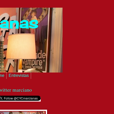
ianas
ine
Entrevistas
witter marciano