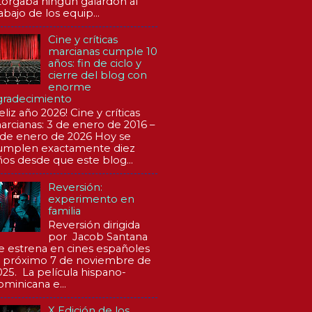
torgaba ningún galardón al
abajo de los equip...
Cine y críticas
marcianas cumple 10
años: fin de ciclo y
cierre del blog con
enorme
gradecimiento
eliz año 2026! Cine y críticas
arcianas: 3 de enero de 2016 –
 de enero de 2026 Hoy se
umplen exactamente diez
ños desde que este blog...
Reversión:
experimento en
familia
Reversión dirigida
por Jacob Santana
e estrena en cines españoles
l próximo 7 de noviembre de
025. La película hispano-
ominicana e...
X Edición de los