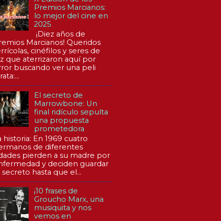
Premios Marcianos:
lo mejor del cine en
2025
¡Diez años de
remios Marcianos! Queridos
rrícolas, cinéfilos y seres de
uz que aterrizaron aquí por
rror buscando ver una peli
rata:...
El secreto de
Marrowbone: Un
final ridículo sepulta
una propuesta
prometedora
a historia: En 1969 cuatro
ermanos de diferentes
dades pierden a su madre por
nfermedad y deciden guardar
 secreto hasta que el...
¡10 frases de
Groucho Marx, una
musiquita y nos
vemos en