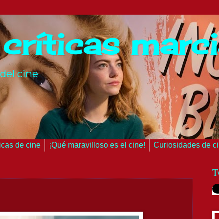
 críticas marc
del cine
ticas de cine
¡Qué maravilloso es el cine!
Curiosidades de c
T