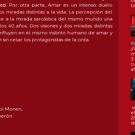
o
co.
Por otra parte, Amar es un intenso duelo
tr
s miradas distintas a la vida. La percepción del
te a la mirada sarcástica del mismo mundo una
os 40 años. Dos visiones y dos miradas distintas
onfluyen en el mismo instinto humano de amar y
in cesar los protagonistas de la cinta.
a
¡F
m
3
c
a
s
ol Monen,
e
merón.
2
d