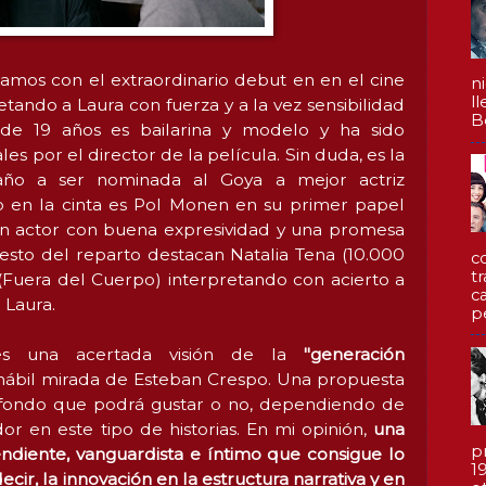
amos con el extraordinario debut en en el cine
n
l
tando a Laura con fuerza y a la vez sensibilidad
Be
iz de 19 años es bailarina y modelo y ha sido
es por el director de la película. Sin duda, es la
año a ser nominada al Goya a mejor actriz
 en la cinta es Pol Monen en su primer papel
 Un actor con buena expresividad y una promesa
resto del reparto destacan Natalia Tena (10.000
c
t
Fuera del Cuerpo) interpretando con acierto a
c
 Laura.
p
es una acertada visión de la
"generación
 hábil mirada de Esteban Crespo. Una propuesta
 fondo que podrá gustar o no, dependiendo de
or en este tipo de historias. En mi opinión,
una
p
ndiente, vanguardista e íntimo que consigue lo
1
decir, la innovación en la estructura narrativa y en