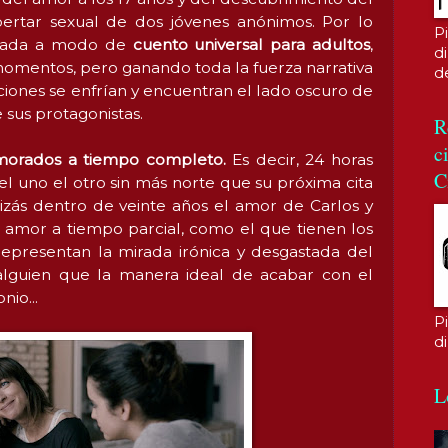
ertar sexual de dos jóvenes anónimos. Por lo
P
narrada a modo de
cuento universal para adultos
,
di
omentos, pero ganando toda la fuerza narrativa
d
ciones se enfrían y encuentran el lado oscuro de
 sus protagonistas.
R
c
amorados a tiempo completo.
Es decir, 24 horas
C
l uno el otro sin más norte que su próxima cita
izás dentro de veinte años el amor de Carlos y
 amor a tiempo parcial, como el que tienen los
epresentan la mirada irónica y desgastada del
lguien que la manera ideal de acabar con el
io...
P
d
L