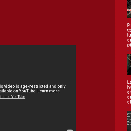
P
te
l
e
pi
L
h
e
e
el