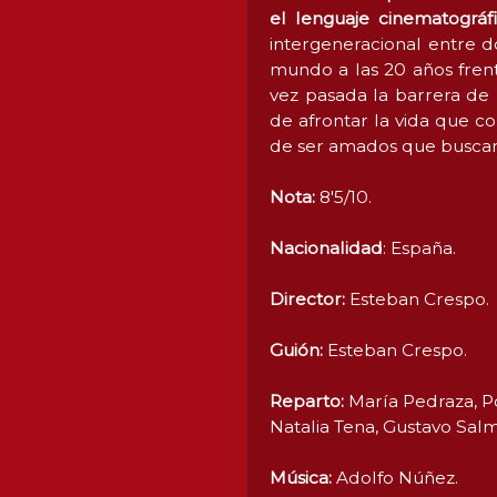
el lenguaje cinematográfi
intergeneracional entre do
mundo a las 20 años fren
vez pasada la barrera de l
de afrontar la vida que c
de ser amados que buscan s
Nota:
8'5/10.
Nacionalidad
: España.
Director:
Esteban Crespo.
Guión:
Esteban Crespo.
Reparto:
María Pedraza, P
Natalia Tena, Gustavo Sal
Música:
Adolfo Núñez.