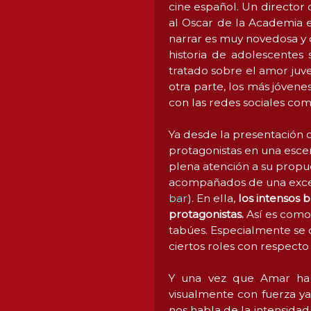
cine español. Un director
al Oscar de la Academia e
narrar es muy novedosa y 
historia de adolescentes
tratado sobre el amor juv
otra parte, los más jóvene
con las redes sociales com
Ya desde la presentación 
protagonistas en una escen
plena atención a su propue
acompañados de una excel
bar
). En ella,
los intensos b
protagonistas.
Así es como
tabúes. Especialmente se 
ciertos roles con respecto 
Y una vez que Amar ha 
visualmente con fuerza ya 
nos habla de la intensidad