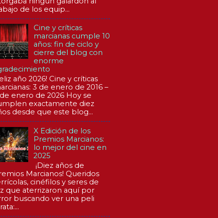
torgaba ningún galardón al
abajo de los equip...
Cine y críticas
marcianas cumple 10
años: fin de ciclo y
cierre del blog con
enorme
gradecimiento
eliz año 2026! Cine y críticas
arcianas: 3 de enero de 2016 –
 de enero de 2026 Hoy se
umplen exactamente diez
ños desde que este blog...
X Edición de los
Premios Marcianos:
lo mejor del cine en
2025
¡Diez años de
remios Marcianos! Queridos
rrícolas, cinéfilos y seres de
uz que aterrizaron aquí por
rror buscando ver una peli
rata:...