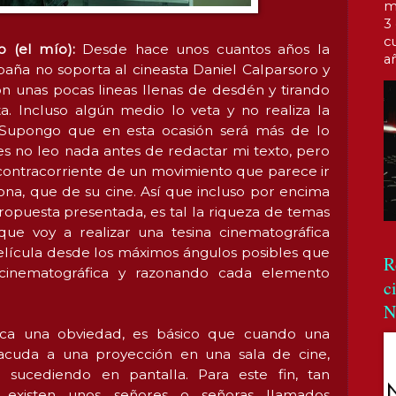
m
3
c
so (el mío):
Desde hace unos cuantos años la
a
spaña no soporta al cineasta Daniel Calparsoro y
n unas pocas lineas llenas de desdén y tirando
a. Incluso algún medio lo veta y no realiza la
 Supongo que en esta ocasión será más de lo
ues no leo nada antes de redactar mi texto, pero
 contracorriente de un movimiento que parece ir
na, que de su cine. Así que incluso por encima
propuesta presentada, es tal la riqueza de temas
ue voy a realizar una tesina cinematográfica
lícula desde los máximos ángulos posibles que
R
cinematográfica y razonando cada elemento
c
N
ca una obviedad, es básico que cuando una
cuda a una proyección en una sala de cine,
 sucediendo en pantalla. Para este fin, tan
, existen unos señores o señoras llamados