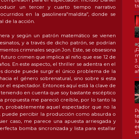
o
tr
roducir un tercer y cuarto tiempo narrativo
ocurridos en la gasolinera"maldita", donde se
al de la acción.
inera y según un patrón matemático se vienen
esinatos, y a través de dicho patrón, se podrían
a
mientos criminales según Jon. Este, se obsesiona
¡F
m
 futuro crimen que implica al niño que ese 12 de
3
ños. En este aspecto, el thriller se adentra en el
c
 es donde puede surgir el único problema de la
a
 hacia el género sobrenatural, sino sobre si esta
or el espectador. Entonces aquí está la clave de
y teniendo en cuenta que soy bastante escéptico
la propuesta me pareció creíble, por lo tanto la
en, probablemente aquel espectador que no la
P
 puede percibir la producción como absurda o
te
uier caso, me parece una apuesta arriesgada y
l
e
fecta bomba sincronizada y lista para estallar
pi