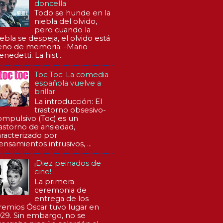
doncella
Todo se hunde en la
niebla del olvido,
pero cuando la
iebla se despeja, el olvido está
leno de memoria. -Mario
nedetti. La hist...
Toc Toc: La comedia
española vuelve a
brillar
La introducción: El
trastorno obsesivo-
ompulsivo (Toc) es un
rastorno de ansiedad,
aracterizado por
ensamientos intrusivos, ...
¡Diez peinados de
cine!
La primera
ceremonia de
entrega de los
remios Óscar tuvo lugar en
929. Sin embargo, no se