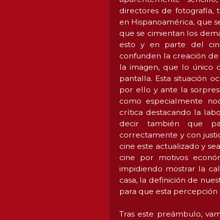
directores de fotografía,
en Hispanoamérica, que se
que se cimientan los demá
esto y en parte del cin
confunden la creación de 
la imagen, que lo único q
pantalla. Esta situación 
por ello y ante la sorpre
como especialmente noc
crítica destacando la lab
decir también que pa
correctamente y con justic
cine este actualizado y se
cine por motivos económ
impidiendo mostrar la ca
casa, la definición de nue
para que esta percepción 
Tras este preámbulo, vamo