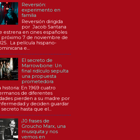
Reversión:
experimento en
familia
Reversión dirigida
por Jacob Santana
e estrena en cines españoles
l próximo 7 de noviembre de
025. La película hispano-
ominicana e...
El secreto de
Marrowbone: Un
final ridículo sepulta
una propuesta
prometedora
a historia: En 1969 cuatro
ermanos de diferentes
dades pierden a su madre por
nfermedad y deciden guardar
 secreto hasta que el...
¡10 frases de
Groucho Marx, una
musiquita y nos
vemos en