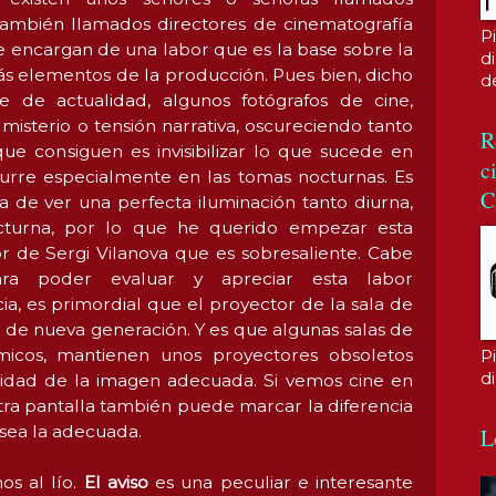
 también llamados directores de cinematografía
P
 encargan de una labor que es la base sobre la
di
s elementos de la producción. Pues bien, dicho
d
e de actualidad, algunos fotógrafos de cine,
misterio o tensión narrativa, oscureciendo tanto
R
ue consiguen es invisibilizar lo que sucede en
c
ocurre especialmente en las tomas nocturnas. Es
C
sa de ver una perfecta iluminación tanto diurna,
turna, por lo que he querido empezar esta
or de Sergi Vilanova que es sobresaliente. Cabe
ra poder evaluar y apreciar esta labor
ia, es primordial que el proyector de la sala de
a de nueva generación. Y es que algunas salas de
icos, mantienen unos proyectores obsoletos
P
d
lidad de la imagen adecuada. Si vemos cine en
stra pantalla también puede marcar la diferencia
sea la adecuada.
L
s al lío.
El aviso
es una peculiar e interesante