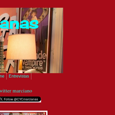
ianas
ine
Entrevistas
witter marciano