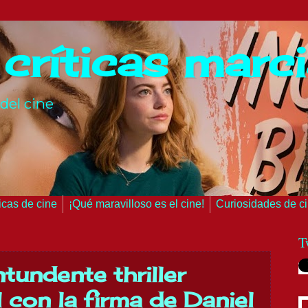
 críticas marc
del cine
ticas de cine
¡Qué maravilloso es el cine!
Curiosidades de c
T
ntundente thriller
 con la firma de Daniel