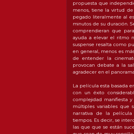
propuesta que independi
menos, tiene la virtud d
pegado literalmente al e
minutos de su duración. S
comprendieran que para 
ayuda a elevar el ritmo 
suspense resalta como pun
en general, menos es más
de entender la cinemato
provocan debate a la sal
agradecer en el panorama
La película esta basada 
con un éxito considera
complejidad manifiesta y
múltiples variables que s
narrativa de la películ
tiempos. Es decir, se inte
las que que se están suc
que sean de muy sencilla