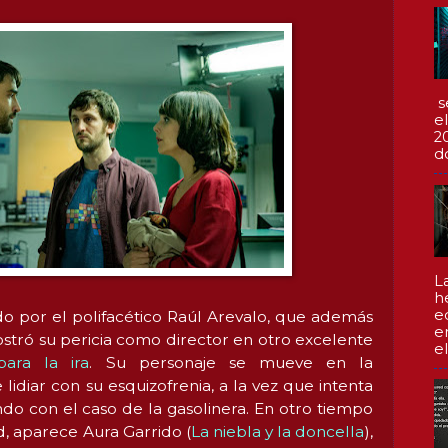
s
e
2
d
L
h
e
o por el polifacético Raúl Arevalo, que además
e
tró su pericia como director en otro excelente
el
ara la ira
. Su personaje se mueve en la
idiar con su esquizofrenia, a la vez que intenta
ndo con el caso de la gasolinera. En otro tiempo
ad, aparece Aura Garrido (
La niebla y la doncella
),