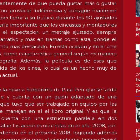
entemente de que pueda gustar más o gustar
e no provocar indiferencia y consigue mantener
spectador a su butaca durante los 90 ajustados
n
ería importante que los cineastas y montadores
l
el espectador, un metraje ajustado, siempre
Be
narrativo y más en tramas como esta, donde el
to más destacado. En esta ocasión y en el cine
, como característica general según mi manera
grafía. Además, la película es de esas que
ida de los cines, lo cual es un hecho muy de
c
 actual.
t
c
en la novela homónima de Paul Pen que se saldó
p
ble y cuenta con un guión adaptado de una
 que tuvo que ser trabajado en equipo por las
e manejan en el el libro original. Y es que la
a cuenta con una estructura paralela en dos
rcalan las acciones ocurridas en el año 2008, con
p
ediendo en el presente 2018, logrando además
1
 compresión para el espectador. Incluso Daniel