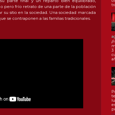
o
u parte final y un reparto bien equilibrado,
tr
do pero frío retrato de una parte de la población
 su sitio en la sociedad. Una sociedad marcada
ue se contraponen a las familias tradicionales.
a
¡F
m
3
c
a
P
te
l
e
pi