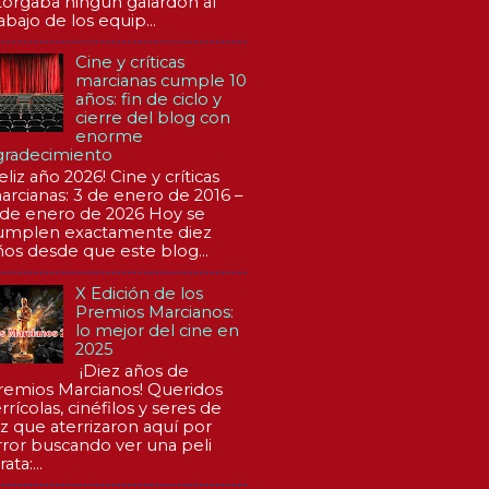
torgaba ningún galardón al
abajo de los equip...
Cine y críticas
marcianas cumple 10
años: fin de ciclo y
cierre del blog con
enorme
gradecimiento
eliz año 2026! Cine y críticas
arcianas: 3 de enero de 2016 –
 de enero de 2026 Hoy se
umplen exactamente diez
ños desde que este blog...
X Edición de los
Premios Marcianos:
lo mejor del cine en
2025
¡Diez años de
remios Marcianos! Queridos
rrícolas, cinéfilos y seres de
uz que aterrizaron aquí por
rror buscando ver una peli
rata:...