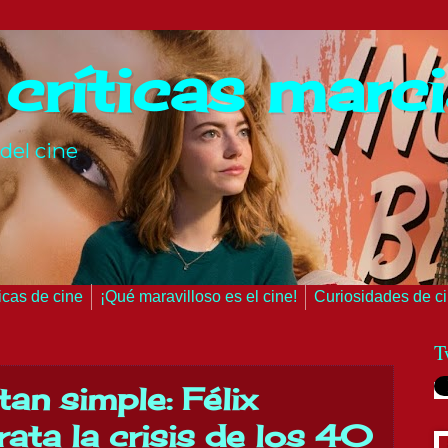
 críticas marc
del cine
ticas de cine
¡Qué maravilloso es el cine!
Curiosidades de c
T
tan simple: Félix
rata la crisis de los 40