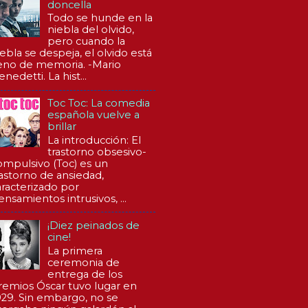
doncella
Todo se hunde en la
niebla del olvido,
pero cuando la
iebla se despeja, el olvido está
leno de memoria. -Mario
nedetti. La hist...
Toc Toc: La comedia
española vuelve a
brillar
La introducción: El
trastorno obsesivo-
ompulsivo (Toc) es un
rastorno de ansiedad,
aracterizado por
ensamientos intrusivos, ...
¡Diez peinados de
cine!
La primera
ceremonia de
entrega de los
remios Óscar tuvo lugar en
929. Sin embargo, no se