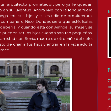
ra un arquitecto prometedor, pero ya le quedan
ó en su juventud. Ahora vive con la lengua fuera
I
ga con sus hijos y su estudio de arquitectura,
compañero Nico. Dondequiera que esté, Isaías
debería. Y cuando está con Ainhoa, su mujer, se
e pueden ser los hijos cuando son tan pequeños.
 amistad con Sonia, madre de otro niño del cole,
 de criar a tus hijos y entrar en la vida adulta
arece.
P
C
c
c
e
¡F