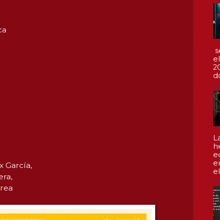
ca
s
e
2
d
L
h
e
e
ex García,
el
era,
area