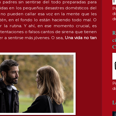
 padres sin sentirse del todo preparadas para
gidas en los pequeños desastres domésticos del
P
di
e no pueden callar esa voz en la mente que les
d
tén, en el fondo lo están haciendo todo mal. O
r la rutina. Y ahí, en ese momento crucial, es
R
ntaciones o falsos cantos de sirena que tienen
r a sentirse más jóvenes. O sea,
Una vida no tan
c
C
P
d
L