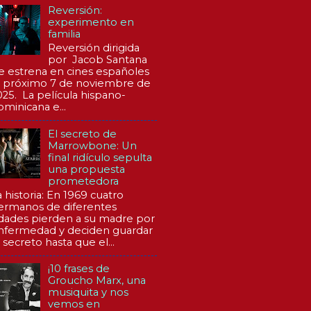
Reversión:
experimento en
familia
Reversión dirigida
por Jacob Santana
e estrena en cines españoles
l próximo 7 de noviembre de
025. La película hispano-
ominicana e...
El secreto de
Marrowbone: Un
final ridículo sepulta
una propuesta
prometedora
a historia: En 1969 cuatro
ermanos de diferentes
dades pierden a su madre por
nfermedad y deciden guardar
 secreto hasta que el...
¡10 frases de
Groucho Marx, una
musiquita y nos
vemos en