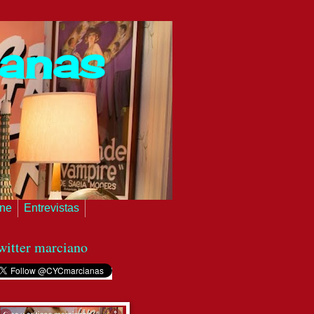
ianas
ine
Entrevistas
witter marciano