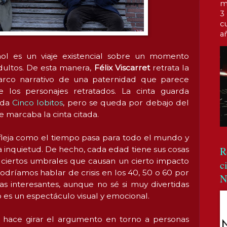
m
3
c
a
ñol es un viaje existencial sobre un momento
adultos. De esta manera,
Félix Viscarret
retrata la
marco narrativo de una paternidad que parece
 los personajes retratados. La cinta guarda
ada
Cinco lobitos
, pero se queda por debajo del
 marcaba la cinta citada.
leja como el tiempo pasa para todo el mundo y
R
a inquietud. De hecho, cada edad tiene sus cosas
ay ciertos umbrales que causan un cierto impacto
c
odríamos hablar de crisis en los 40, 50 o 60 por
N
das interesantes, aunque no sé si muy divertidas
o es un espectáculo visual y emocional.
 hace girar el argumento en torno a personas