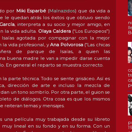
do por
Miki Esparbé
(
Malnazidos
) que da vida a
que le quedan atrás los éxitos que obtuvo siendo
n
García
, interpreta a su socio y mejor amigo, en
l
en la vida adulta.
Olaya Caldera
(“Los Europeos”)
Be
e Isaías agotada por compaginar con la mejor
la vida profesional, y
Ana Polvorosa
(“Las chicas
añera de parque de Isaías, a quien las
na buena madre le van a impedir darse cuenta
. En general el reparto se muestra correcto.
c
t
la parte técnica. Todo se siente grisáceo. Así es
c
p
ca, dirección de arte e incluso la mezcla de
ardan un tono sombrío. Por otra parte, el guion se
pleto de diálogos. Otra cosa es que los mismos
se reiteran temas y mensajes.
 una película muy trabajada desde su libreto
p
a muy lineal en su fondo y en su forma. Con un
1