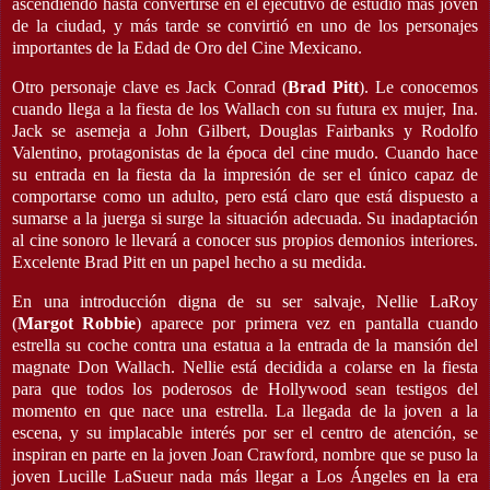
ascendiendo hasta convertirse en el ejecutivo de estudio más joven
de la ciudad, y más tarde se convirtió en uno de los personajes
importantes de la Edad de Oro del Cine Mexicano.
Otro personaje clave es Jack Conrad (
Brad Pitt
). Le conocemos
cuando llega a la fiesta de los Wallach con su futura ex mujer, Ina.
Jack se asemeja a John Gilbert, Douglas Fairbanks y Rodolfo
Valentino, protagonistas de la época del cine mudo. Cuando hace
su entrada en la fiesta da la impresión de ser el único capaz de
comportarse como un adulto, pero está claro que está dispuesto a
sumarse a la juerga si surge la situación adecuada. Su inadaptación
al cine sonoro le llevará a conocer sus propios demonios interiores.
Excelente Brad Pitt en un papel hecho a su medida.
En una introducción digna de su ser salvaje, Nellie LaRoy
(
Margot Robbie
) aparece por primera vez en pantalla cuando
estrella su coche contra una estatua a la entrada de la mansión del
magnate Don Wallach. Nellie está decidida a colarse en la fiesta
para que todos los poderosos de Hollywood sean testigos del
momento en que nace una estrella. La llegada de la joven a la
escena, y su implacable interés por ser el centro de atención, se
inspiran en parte en la joven Joan Crawford, nombre que se puso la
joven Lucille LaSueur nada más llegar a Los Ángeles en la era