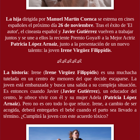
La hija
dirigida por
Manuel Martín Cuenca
se estrena en cines
españoles el próximo día
26 de noviembre
. Tras el éxito de 'El
autor', el cineasta español y
Javier Gutiérrez
vuelven a trabajar
juntos y se une a ellos la reciente Premio Goya® a la Mejor Actriz
Patricia López Arnaiz
, junto a la presentación de un nuevo
talento: la joven
Irene Virgüez Filippidis
.
👶👶👶👶👶
La historia
: Irene (
Irene Virgüez Filippidis
) es una muchacha
tutelada en un centro de menores del que decide escaparse. La
joven está embarazada y busca una salida a su compleja situación.
Es entonces cuando Javier (
Javier Gutiérrez
), un educador del
centro, le ofrece
vivir con él y su mujer Adela (
Patricia López
Arnaiz
). Pero no es oro todo lo que reluce. Irene, a cambio de ser
acogida, deberá entregarles el bebé cuando el parto sea llevado a
término. ¿Cumplirá la joven con este acuerdo tóxico?