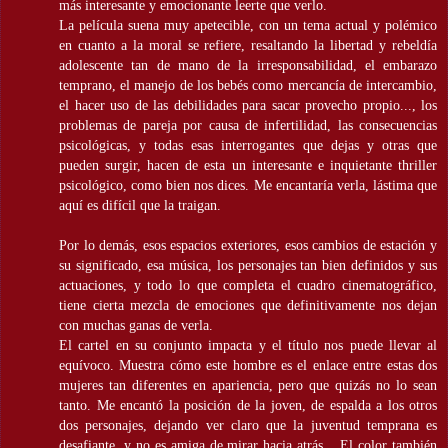
más interesante y emocionante leerte que verlo.
La película suena muy apetecible, con un tema actual y polémico
en cuanto a la moral se refiere, resaltando la libertad y rebeldía
adolescente tan de mano de la irresponsabilidad, el embarazo
temprano, el manejo de los bebés como mercancía de intercambio,
el hacer uso de las debilidades para sacar provecho propio..., los
problemas de pareja por causa de infertilidad, las consecuencias
psicológicas, y todas esas interrogantes que dejas y otras que
pueden surgir, hacen de esta un interesante e inquietante thriller
psicológico, como bien nos dices. Me encantaría verla, lástima que
aquí es difícil que la traigan.
Por lo demás, esos espacios exteriores, esos cambios de estación y
su significado, esa música, los personajes tan bien definidos y sus
actuaciones, y todo lo que completa el cuadro cinematográfico,
tiene cierta mezcla de emociones que definitivamente nos dejan
con muchas ganas de verla.
El cartel en su conjunto impacta y el título nos puede llevar al
equívoco. Muestra cómo este hombre es el enlace entre estas dos
mujeres tan diferentes en apariencia, pero que quizás no lo sean
tanto. Me encantó la posición de la joven, de espalda a los otros
dos personajes, dejando ver claro que la juventud temprana es
desafiante, y no es amiga de mirar hacia atrás... El color también