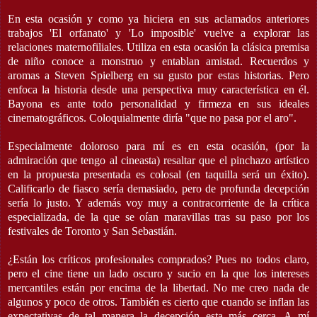
En esta ocasión y como ya hiciera en sus aclamados anteriores
trabajos 'El orfanato' y 'Lo imposible' vuelve a explorar las
relaciones maternofiliales. Utiliza en esta ocasión la clásica premisa
de niño conoce a monstruo y entablan amistad. Recuerdos y
aromas a Steven Spielberg en su gusto por estas historias. Pero
enfoca la historia desde una perspectiva muy característica en él.
Bayona es ante todo personalidad y firmeza en sus ideales
cinematográficos. Coloquialmente diría "que no pasa por el aro".
Especialmente doloroso para mí es en esta ocasión, (por la
admiración que tengo al cineasta) resaltar que el pinchazo artístico
en la propuesta presentada es colosal (en taquilla será un éxito).
Calificarlo de fiasco sería demasiado, pero de profunda decepción
sería lo justo. Y además voy muy a contracorriente de la crítica
especializada, de la que se oían maravillas tras su paso por los
festivales de Toronto y San Sebastián.
¿Están los críticos profesionales comprados? Pues no todos claro,
pero el cine tiene un lado oscuro y sucio en la que los intereses
mercantiles están por encima de la libertad. No me creo nada de
algunos y poco de otros. También es cierto que cuando se inflan las
expectativas de tal manera la decepción esta más cerca. A mí