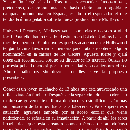
Y por fin llegó el día. Tras una espectacular, "monstruosa",
pretenciosa, desproporcionada y hasta cierto punto agobiante
campaña promocional en España, es ahora el espectador el que
tendrá la última palabra sobre la nueva producción de Mr. Bayona.
Universal Pictures y Mediaset van a por todas y no solo a nivel
local. Para ello, han retrasado el estreno en Estados Unidos hasta el
mes de diciembre. El objetivo es que los académicos de Hollywood
tengan la cinta fresca en la memoria para tratar de obtener alguna
nominación en la carrera de los Oscars. Apuesta fuerte y ojalá
obtengan recompensa porque su director se lo merece. Quizás no
por esta película pero si por su honestidad y sus anteriores obras.
Ahora analicemos sin desvelar detalles clave la propuesta
presentada.
Conor es un joven muchacho de 13 años que esta atravesando una
difícil situación familiar. Después de la separación de sus padres, su
madre cae gravemente enferma de cáncer y esto dificulta aún más
su transición de la niñez hacia la adolescencia. Para superar esta
situación, agravada también por el acoso escolar que viene
padeciendo, se refugia en su imaginación. A partir de ahí, los seres
imaginarios que esta creando como método de autodefensa
cobrarán una insospechada fuerza en la trama. Esto le deparará