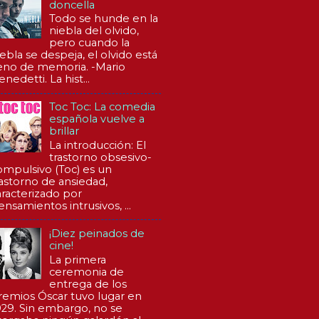
doncella
Todo se hunde en la
niebla del olvido,
pero cuando la
iebla se despeja, el olvido está
leno de memoria. -Mario
nedetti. La hist...
Toc Toc: La comedia
española vuelve a
brillar
La introducción: El
trastorno obsesivo-
ompulsivo (Toc) es un
rastorno de ansiedad,
aracterizado por
ensamientos intrusivos, ...
¡Diez peinados de
cine!
La primera
ceremonia de
entrega de los
remios Óscar tuvo lugar en
929. Sin embargo, no se