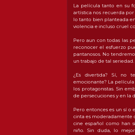
La película tanto en su f
artística nos recuerda po
lo tanto bien planteada en
violencia e incluso cruel c
Pero aun con todas las p
reconocer el esfuerzo pue
pantanosos. No tendremos
un trabajo de tal seriedad.
¿Es divertida? Sí, no t
emocionante? La película
los protagonistas. Sin em
de persecuciones y en la d
Pero entonces es un sí o e
cinta es moderadamente div
cine español como han si
niño. Sin duda, lo mej