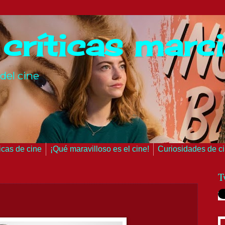
 críticas marc
del cine
ticas de cine
¡Qué maravilloso es el cine!
Curiosidades de c
T