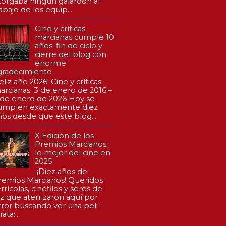
torgaba ningún galardón al
abajo de los equip...
Cine y críticas
marcianas cumple 10
años: fin de ciclo y
cierre del blog con
enorme
gradecimiento
eliz año 2026! Cine y críticas
arcianas: 3 de enero de 2016 –
 de enero de 2026 Hoy se
umplen exactamente diez
ños desde que este blog...
X Edición de los
Premios Marcianos:
lo mejor del cine en
2025
¡Diez años de
remios Marcianos! Queridos
rrícolas, cinéfilos y seres de
uz que aterrizaron aquí por
rror buscando ver una peli
rata:...