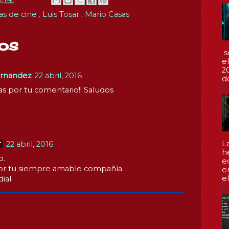
cas de cine
,
Luis Tosar
,
Mario Casas
os
s
e
2
ernandez
22 abril, 2016
d
cias por tu comentario!! Saludos
L
22 abril, 2016
h
o.
e
 por tu siempre amable compañía.
e
el
ial.