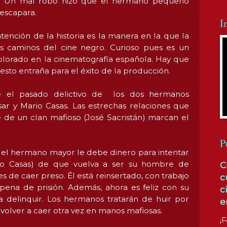
l. Un mal robo hizo que el hermano pequeño
 escapara.
I
tención de la historia es la manera en la que la
los caminos del cine negro. Curioso pues es un
lorado en la cinematografía española. Hay que
esto entraña para el éxito de la producción.
e el pasado delictivo de los dos hermanos
sar y Mario Casas. Las estrechas relaciones que
 de un clan mafioso (José Sacristán) marcan el
P
 el hermano mayor le debe dinero para intentar
io Casas) de que vuelva a ser su hombre de
C
s de caer preso. Él está reinsertado, con trabajo
c
pena de prisión. Además, ahora es feliz con su
c
a delinquir. Los hermanos tratarán de huir por
e
volver a caer otra vez en manos mafiosas.
¡F