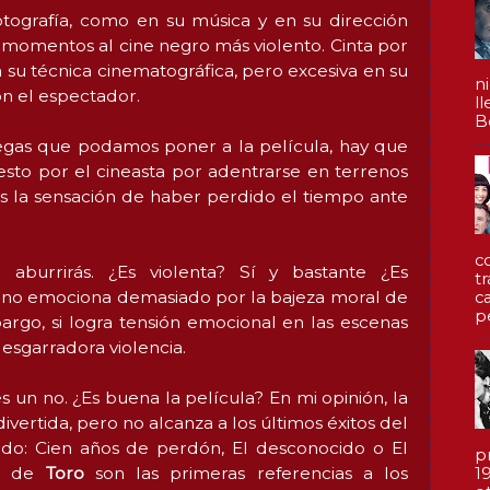
otografía, como en su música y en su dirección
r momentos al cine negro más violento. Cinta por
 su técnica cinematográfica, pero excesiva en su
n
on el espectador.
l
Be
egas que podamos poner a la película, hay que
sto por el cineasta por adentrarse en terrenos
 la sensación de haber perdido el tiempo ante
c
e aburrirás. ¿Es violenta? Sí y bastante ¿Es
t
 no emociona demasiado por la bajeza moral de
c
p
bargo, si logra tensión emocional en las escenas
esgarradora violencia.
s un no. ¿Es buena la película? En mi opinión, la
ertida, pero no alcanza a los últimos éxitos del
do: Cien años de perdón, El desconocido o El
p
or de
Toro
son las primeras referencias a los
1