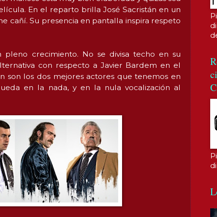
lícula. En el reparto brilla José Sacristán en un
P
ne cañí. Su presencia en pantalla inspira respeto
di
d
n pleno crecimiento. No se divisa techo en su
R
lternativa con respecto a Javier Bardem en el
c
ión son los dos mejores actores que tenemos en
C
ueda en la nada, y en la nula vocalización al
P
d
L