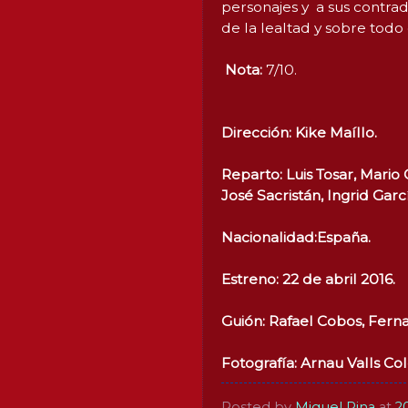
personajes y a sus contra
de la lealtad y sobre todo d
Nota:
7/10.
Dirección: Kike Maíllo.
Reparto: Luis Tosar, Mario 
José Sacristán, Ingrid Garc
Nacionalidad:España.
Estreno: 22 de abril 2016.
Guión: Rafael Cobos, Fern
Fotografía: Arnau Valls Co
Posted by
Miguel Pina
at
2