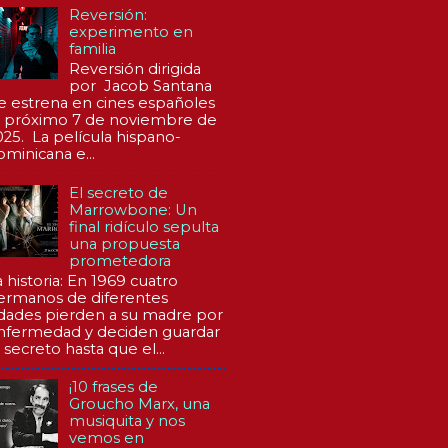
Reversión:
experimento en
familia
Reversión dirigida
por Jacob Santana
e estrena en cines españoles
l próximo 7 de noviembre de
025. La película hispano-
ominicana e...
El secreto de
Marrowbone: Un
final ridículo sepulta
una propuesta
prometedora
a historia: En 1969 cuatro
ermanos de diferentes
dades pierden a su madre por
nfermedad y deciden guardar
 secreto hasta que el...
¡10 frases de
Groucho Marx, una
musiquita y nos
vemos en