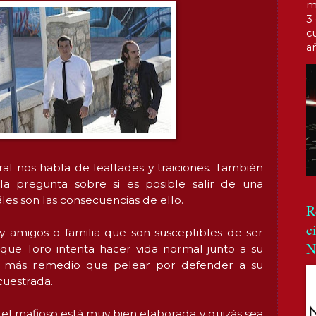
m
3
c
a
ral nos habla de lealtades y traiciones. También
la pregunta sobre si es posible salir de una
áles son las consecuencias de ello.
R
c
y amigos o familia que son susceptibles de ser
N
ue Toro intenta hacer vida normal junto a su
drá más remedio que pelear por defender a su
cuestrada.
tel mafioso está muy bien elaborada y quizás sea