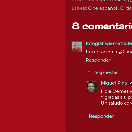
Labels:
Cine español
,
Críti
8 comentari
fotografíademetriof
Iremos a verla. ¡¡Gra
Responder
Respuestas
Miguel Pina
Hola Demetri
Y gracias a ti
Un saludo cord
Responder