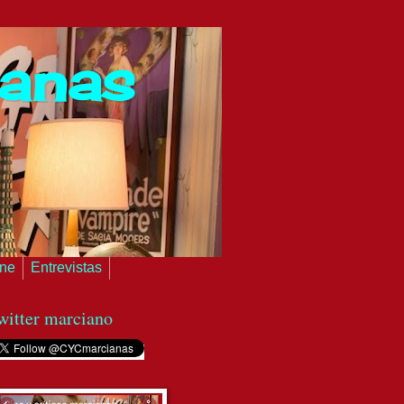
ianas
ine
Entrevistas
witter marciano