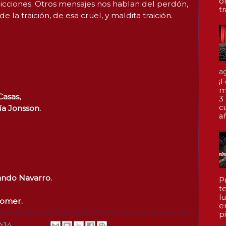
o
dicciones. Otros mensajes nos hablan del perdón,
tr
e la traición, de esa cruel, y maldita traición.
a
¡F
m
Casas,
3
c
ía Jonsson.
a
ando Navarro.
P
te
l
lomer.
e
pi
0:14